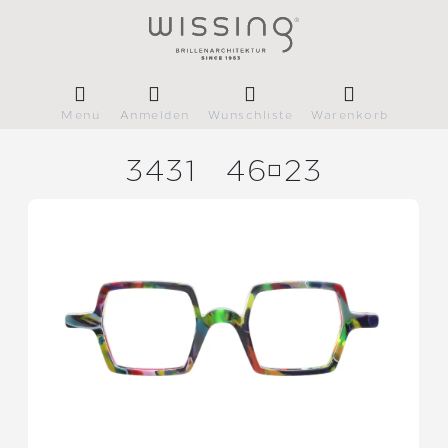
Menü
Anmelden
Wunschliste
Warenkorb
3431
4623