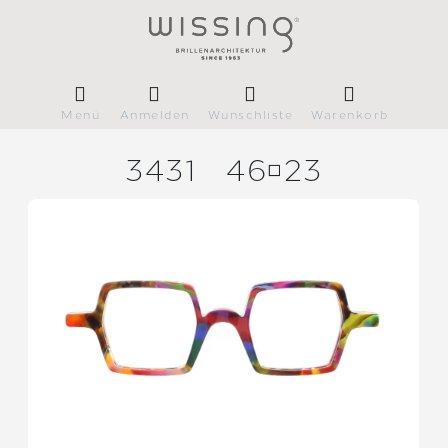
Menü
Anmelden
Wunschliste
Warenkorb
3431
4623