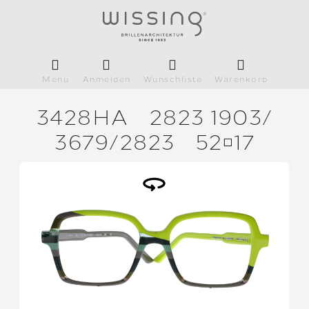
Menü
Anmelden
Wunschliste
Warenkorb
3428HA
2823 1903/
3679/
2823
5217