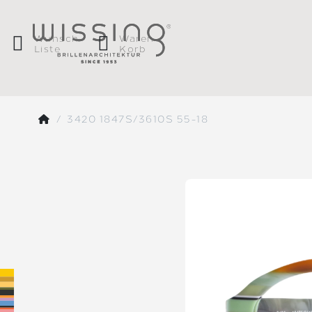
Wunsch
Waren
Liste
Korb
3420 1847S/3610S 55-18