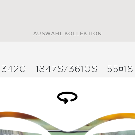
AUSWAHL KOLLEKTION
3420
1847S/
3610S
5518