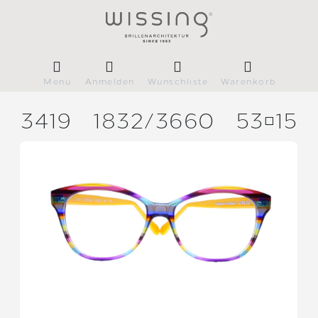
Menü
Anmelden
Wunschliste
Warenkorb
3419
1832/
3660
5315