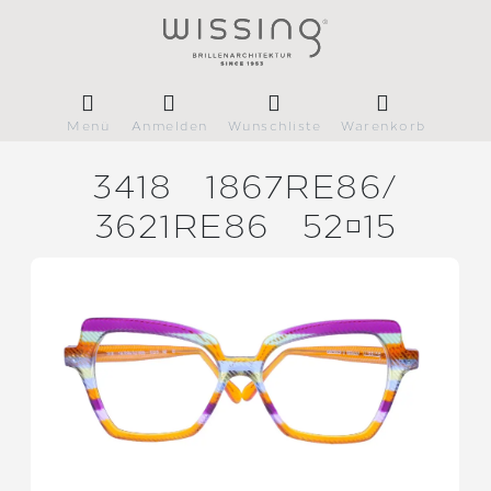
Menü
Anmelden
Wunschliste
Warenkorb
3418
1867RE86/
3621RE86
5215