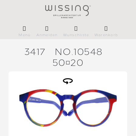
Menü
Anmelden
Wunschliste
Warenkorb
3417
NO.10548
5020