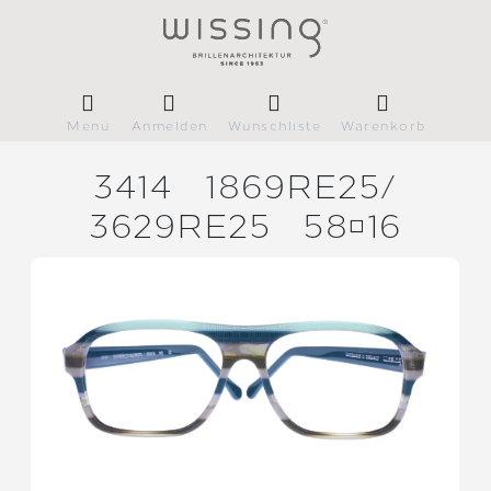
Menü
Anmelden
Wunschliste
Warenkorb
3414
1869RE25/
3629RE25
5816