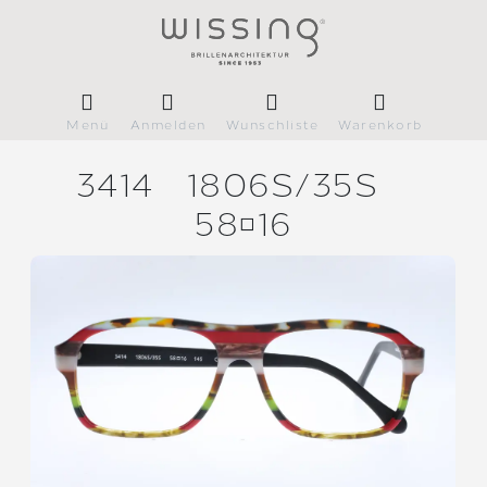
Menü
Anmelden
Wunschliste
Warenkorb
3414
1806S/
35S
5816