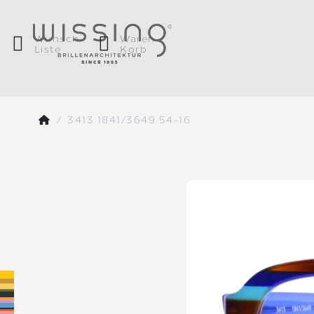
Wunsch
Waren
Liste
Korb
3413 1841/3649 54-16