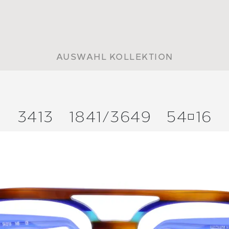
AUSWAHL KOLLEKTION
3413
1841/
3649
5416