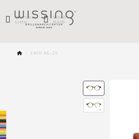
Wunsch
Waren
Liste
Korb
3410 46-25