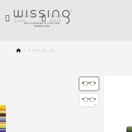
Wunsch
Waren
Liste
Korb
3410 46-25