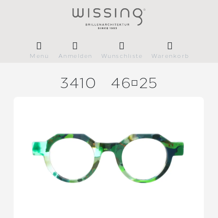
Menü
Anmelden
Wunschliste
Warenkorb
3410
4625