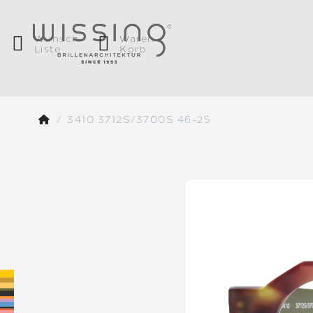
Wunsch
Waren
Liste
Korb
3410 3712S/3700S 46-25