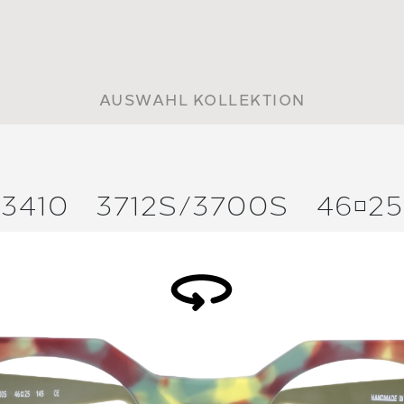
AUSWAHL KOLLEKTION
3410
3712S/
3700S
4625