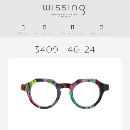
Menü
Anmelden
Wunschliste
Warenkorb
3409
4624