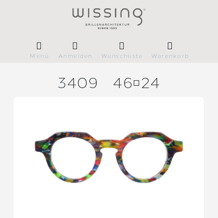
Menü
Anmelden
Wunschliste
Warenkorb
3409
4624