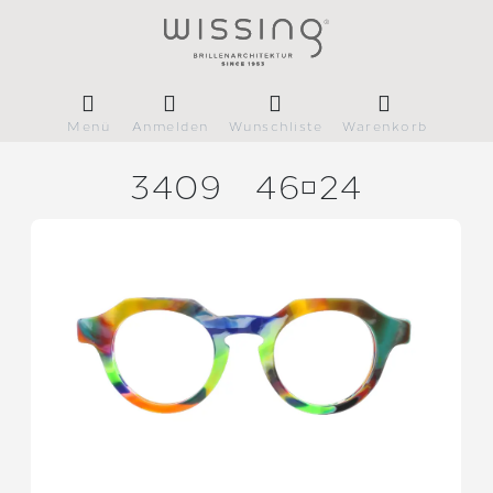
Menü
Anmelden
Wunschliste
Warenkorb
3409
4624