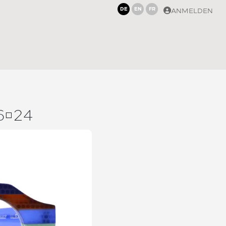
DE
EN
FR
ANMELDEN
624