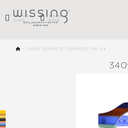
Wunsch
Waren
Liste
Korb
3409 1859RE27/3649RE27 46-24
340