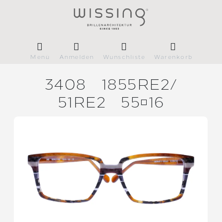
Menü
Anmelden
Wunschliste
Warenkorb
3408
1855RE2/
51RE2
5516