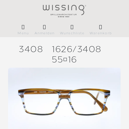
Menü
Anmelden
Wunschliste
Warenkorb
3408
1626/
3408
5516