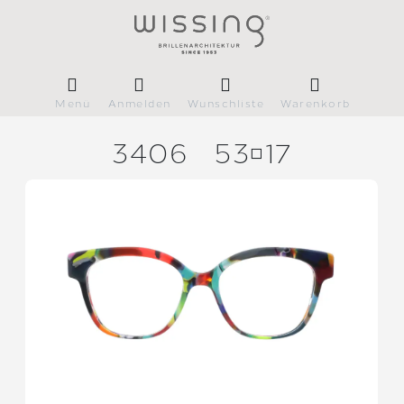
Menü
Anmelden
Wunschliste
Warenkorb
3406
5317