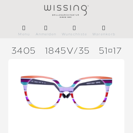
Menü
Anmelden
Wunschliste
Warenkorb
3405
1845V/
35
5117