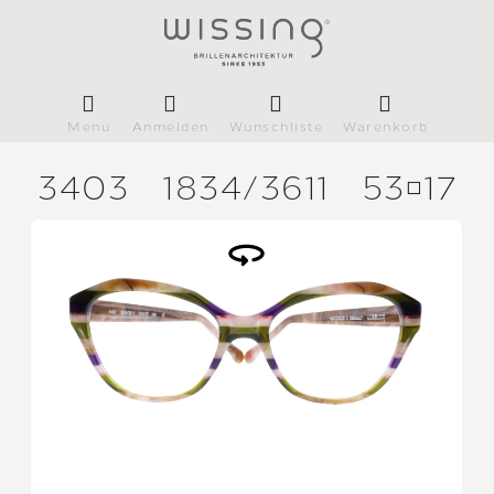
Menü
Anmelden
Wunschliste
Warenkorb
3403
1834/
3611
5317