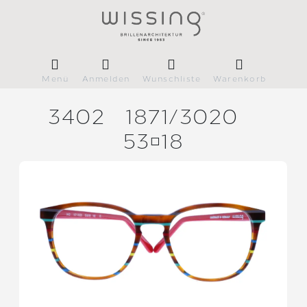
Menü
Anmelden
Wunschliste
Warenkorb
3402
1871/
3020
5318