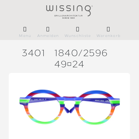
Menü
Anmelden
Wunschliste
Warenkorb
3401
1840/
2596
4924