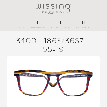
Menü
Anmelden
Wunschliste
Warenkorb
3400
1863/
3667
5519