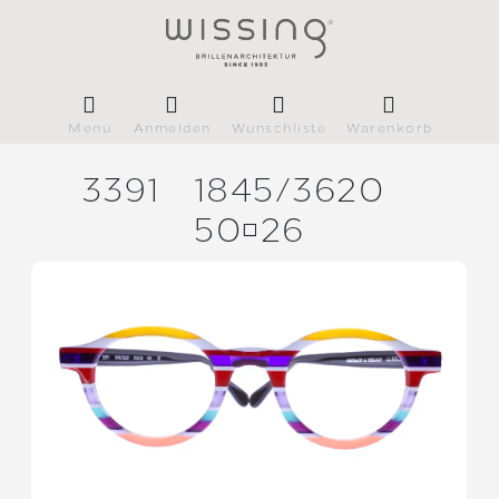
Menü
Anmelden
Wunschliste
Warenkorb
3391
1845/
3620
5026