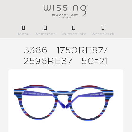
Menü
Anmelden
Wunschliste
Warenkorb
3386
1750RE87/
2596RE87
5021