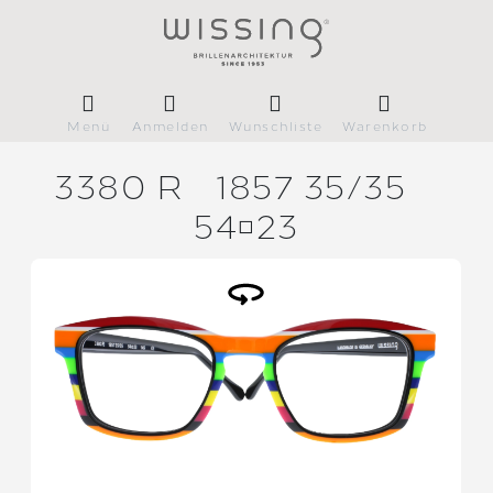
Menü
Anmelden
Wunschliste
Warenkorb
3380 R
1857 35/
35
5423