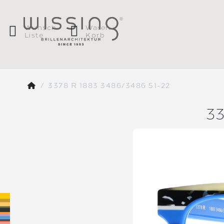
Wunsch
Waren
Liste
Korb
3378 R 1883 3486/3486 51-22
3