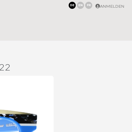
DE
EN
FR
ANMELDEN
22