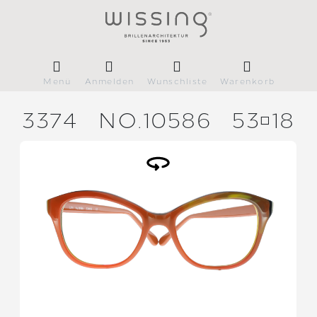
Menü
Anmelden
Wunschliste
Warenkorb
3374
NO.10586
5318