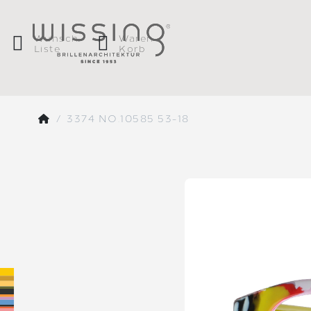
Wunsch
Waren
Liste
Korb
3374 NO.10585 53-18