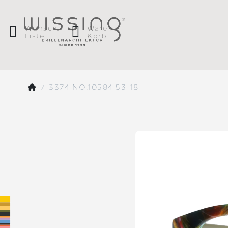
Wunsch
Waren
Liste
Korb
3374 NO.10584 53-18