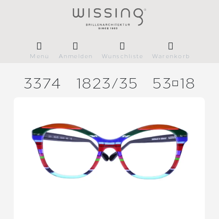
Menü
Anmelden
Wunschliste
Warenkorb
3374
1823/
35
5318