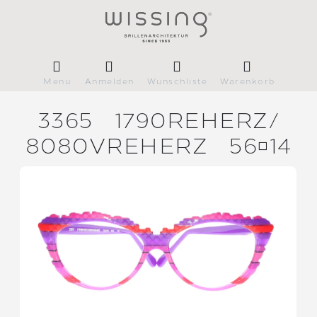
Menü
Anmelden
Wunschliste
Warenkorb
3365
1790REHERZ/
8080VREHERZ
5614