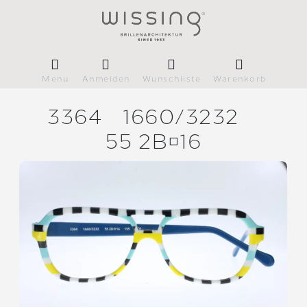
Menü
Anmelden
Wunschliste
Warenkorb
3364
1660/
3232
55 2B16