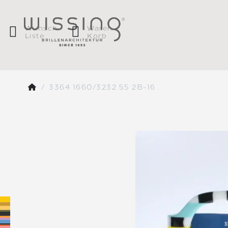
Wunsch
Waren
Liste
Korb
3364 1660/3232 55 2B-16