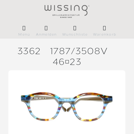
Menü
Anmelden
Wunschliste
Warenkorb
3362
1787/
3508V
4623