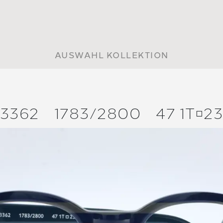
AUSWAHL KOLLEKTION
3362
1783/
2800
47 1T2