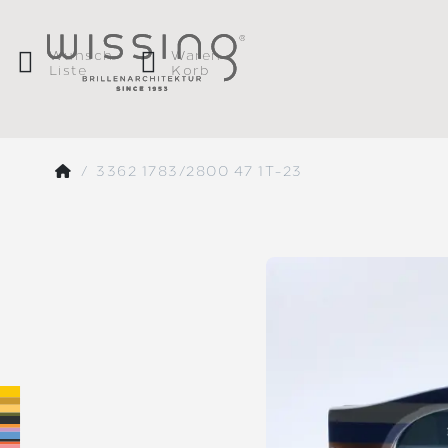
Wunsch
Waren
Liste
Korb
3362 1783/2800 47 1T-23