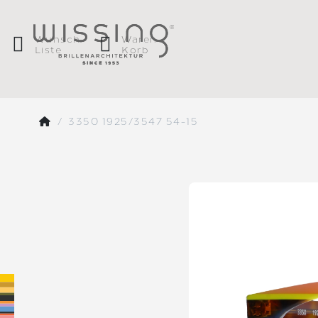
Wunsch
Waren
Liste
Korb
3350 1925/3547 54-15