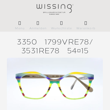
Menü
Anmelden
Wunschliste
Warenkorb
3350
1799VRE78/
3531RE78
5415