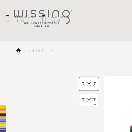
Wunsch
Waren
Liste
Korb
3349 51-17