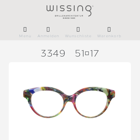
Menü
Anmelden
Wunschliste
Warenkorb
3349
5117