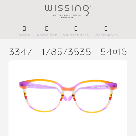
Menü
Anmelden
Wunschliste
Warenkorb
3347
1785/
3535
5416