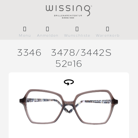
Menü
Anmelden
Wunschliste
Warenkorb
3346
3478/
3442S
5216