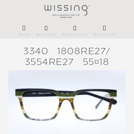
Menü
Anmelden
Wunschliste
Warenkorb
3340
1808RE27/
3554RE27
5518