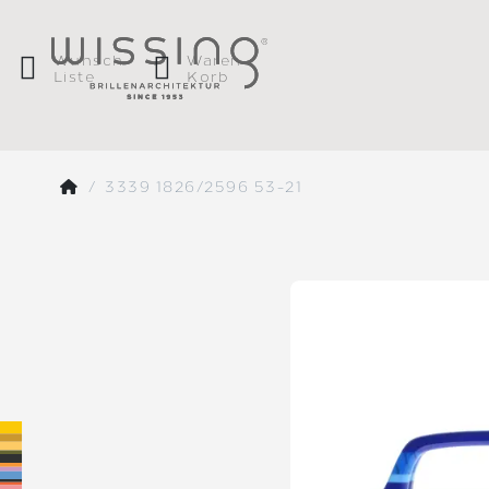
Wunsch
Waren
Liste
Korb
3339 1826/2596 53-21