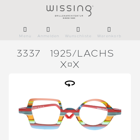
Menü
Anmelden
Wunschliste
Warenkorb
3337
1925/
LACHS
XX