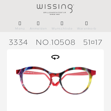
Menü
Anmelden
Wunschliste
Warenkorb
3334
NO.10508
5117