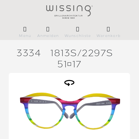
Menü
Anmelden
Wunschliste
Warenkorb
3334
1813S/
2297S
5117